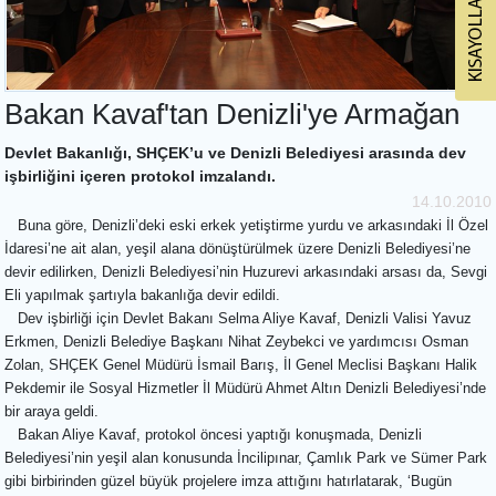
Bakan Kavaf'tan Denizli'ye Armağan
Devlet Bakanlığı, SHÇEK’u ve Denizli Belediyesi arasında dev
işbirliğini içeren protokol imzalandı.
14.10.2010
Buna göre, Denizli’deki eski erkek yetiştirme yurdu ve arkasındaki İl Özel
İdaresi’ne ait alan, yeşil alana dönüştürülmek üzere Denizli Belediyesi’ne
devir edilirken, Denizli Belediyesi’nin Huzurevi arkasındaki arsası da, Sevgi
Eli yapılmak şartıyla bakanlığa devir edildi.
Dev işbirliği için Devlet Bakanı Selma Aliye Kavaf, Denizli Valisi Yavuz
Erkmen, Denizli Belediye Başkanı Nihat Zeybekci ve yardımcısı Osman
Zolan, SHÇEK Genel Müdürü İsmail Barış, İl Genel Meclisi Başkanı Halik
Pekdemir ile Sosyal Hizmetler İl Müdürü Ahmet Altın Denizli Belediyesi’nde
bir araya geldi.
Bakan Aliye Kavaf, protokol öncesi yaptığı konuşmada, Denizli
Belediyesi’nin yeşil alan konusunda İncilipınar, Çamlık Park ve Sümer Park
gibi birbirinden güzel büyük projelere imza attığını hatırlatarak, ‘Bugün