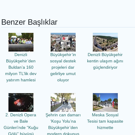
Benzer Başlıklar
Denizli
Büyükşehir’in
Denizli Büyükşehir
Büyükşehir’den
sosyal destek
kentin ulaşım ağını
Buldan’a 160
projeleri dar
güçlendiriyor
milyon TL’lik dev
gelirliye umut
yatırım hamlesi
oluyor
2. Denizli Opera
Şehrin can damarı
Meska Sosyal
ve Bale
‘Koşu Yolu’na
Tesisi tam kapasite
Günleri’nde “Kuğu
Büyükşehir’den
hizmette
Gölü” büyüsü
modern dokunuş