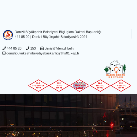
Denizli Büyükşehir Belediyesi Bilgi İşlem Dairesi Başkanlığı
444 85 20
| Denizli Büyükşehir Belediyesi © 2024
444 85 20
153
denizli@denizli.bel.tr
denizlibuyuksehirbelediyebaskanligi@hs01.kep.tr