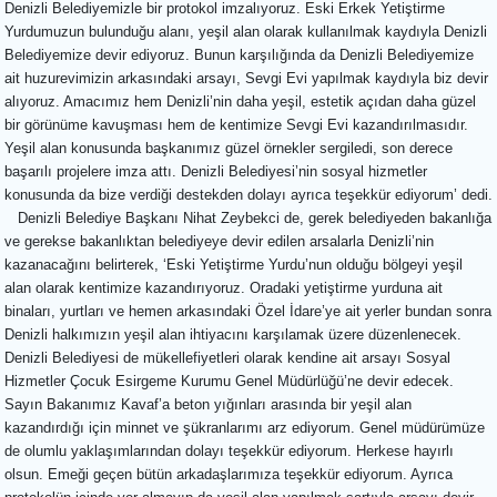
Denizli Belediyemizle bir protokol imzalıyoruz. Eski Erkek Yetiştirme
Yurdumuzun bulunduğu alanı, yeşil alan olarak kullanılmak kaydıyla Denizli
Belediyemize devir ediyoruz. Bunun karşılığında da Denizli Belediyemize
ait huzurevimizin arkasındaki arsayı, Sevgi Evi yapılmak kaydıyla biz devir
alıyoruz. Amacımız hem Denizli’nin daha yeşil, estetik açıdan daha güzel
bir görünüme kavuşması hem de kentimize Sevgi Evi kazandırılmasıdır.
Yeşil alan konusunda başkanımız güzel örnekler sergiledi, son derece
başarılı projelere imza attı. Denizli Belediyesi’nin sosyal hizmetler
konusunda da bize verdiği destekden dolayı ayrıca teşekkür ediyorum’ dedi.
Denizli Belediye Başkanı Nihat Zeybekci de, gerek belediyeden bakanlığa
ve gerekse bakanlıktan belediyeye devir edilen arsalarla Denizli’nin
kazanacağını belirterek, ‘Eski Yetiştirme Yurdu’nun olduğu bölgeyi yeşil
alan olarak kentimize kazandırıyoruz. Oradaki yetiştirme yurduna ait
binaları, yurtları ve hemen arkasındaki Özel İdare’ye ait yerler bundan sonra
Denizli halkımızın yeşil alan ihtiyacını karşılamak üzere düzenlenecek.
Denizli Belediyesi de mükellefiyetleri olarak kendine ait arsayı Sosyal
Hizmetler Çocuk Esirgeme Kurumu Genel Müdürlüğü’ne devir edecek.
Sayın Bakanımız Kavaf’a beton yığınları arasında bir yeşil alan
kazandırdığı için minnet ve şükranlarımı arz ediyorum. Genel müdürümüze
de olumlu yaklaşımlarından dolayı teşekkür ediyorum. Herkese hayırlı
olsun. Emeği geçen bütün arkadaşlarımıza teşekkür ediyorum. Ayrıca