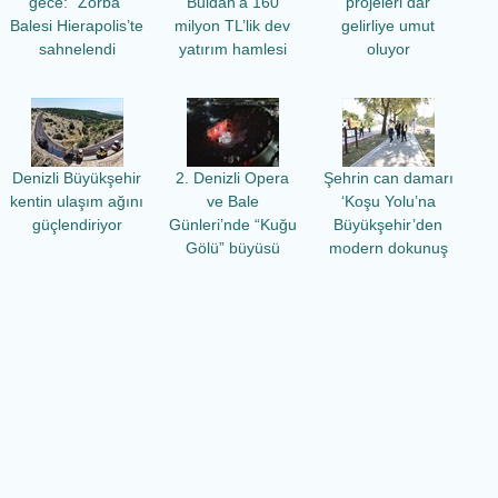
gece: “Zorba”
Buldan’a 160
projeleri dar
Balesi Hierapolis’te
milyon TL’lik dev
gelirliye umut
sahnelendi
yatırım hamlesi
oluyor
Denizli Büyükşehir
2. Denizli Opera
Şehrin can damarı
kentin ulaşım ağını
ve Bale
‘Koşu Yolu’na
güçlendiriyor
Günleri’nde “Kuğu
Büyükşehir’den
Gölü” büyüsü
modern dokunuş