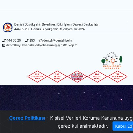
Denizli Büyükşehir Belediyesi Bilgi İşlem Dairesi Başkanlığı
444 85 20
| Denizli Büyükşehir Belediyesi © 2024
444 85 20
153
denizli@denizli.bel.tr
denizlibuyuksehirbelediyebaskanligi@hs01.kep.tr
Çerez Politikası
- Kişisel Verileri Koruma Kanununa uyg
çerez kullanılmaktadır.
Kabul Ed