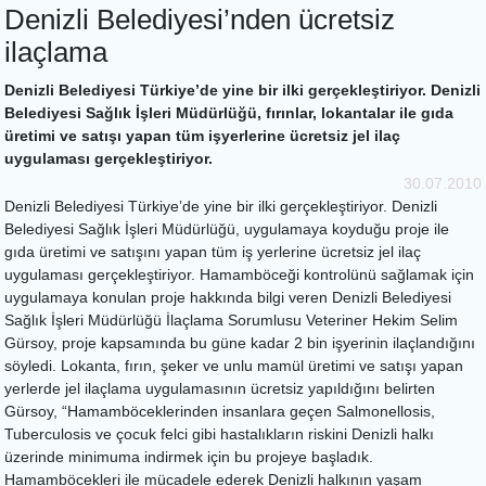
Denizli Belediyesi’nden ücretsiz
ilaçlama
Denizli Belediyesi Türkiye’de yine bir ilki gerçekleştiriyor. Denizli
Belediyesi Sağlık İşleri Müdürlüğü, fırınlar, lokantalar ile gıda
üretimi ve satışı yapan tüm işyerlerine ücretsiz jel ilaç
uygulaması gerçekleştiriyor.
30.07.2010
Denizli Belediyesi Türkiye’de yine bir ilki gerçekleştiriyor. Denizli
Belediyesi Sağlık İşleri Müdürlüğü, uygulamaya koyduğu proje ile
gıda üretimi ve satışını yapan tüm iş yerlerine ücretsiz jel ilaç
uygulaması gerçekleştiriyor. Hamamböceği kontrolünü sağlamak için
uygulamaya konulan proje hakkında bilgi veren Denizli Belediyesi
Sağlık İşleri Müdürlüğü İlaçlama Sorumlusu Veteriner Hekim Selim
Gürsoy, proje kapsamında bu güne kadar 2 bin işyerinin ilaçlandığını
söyledi. Lokanta, fırın, şeker ve unlu mamül üretimi ve satışı yapan
yerlerde jel ilaçlama uygulamasının ücretsiz yapıldığını belirten
Gürsoy, “Hamamböceklerinden insanlara geçen Salmonellosis,
Tuberculosis ve çocuk felci gibi hastalıkların riskini Denizli halkı
üzerinde minimuma indirmek için bu projeye başladık.
Hamamböcekleri ile mücadele ederek Denizli halkının yaşam