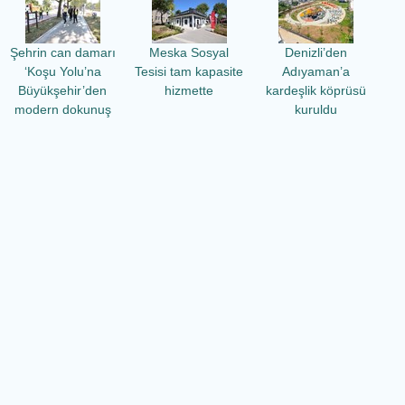
Şehrin can damarı
Meska Sosyal
Denizli’den
‘Koşu Yolu’na
Tesisi tam kapasite
Adıyaman’a
Büyükşehir’den
hizmette
kardeşlik köprüsü
modern dokunuş
kuruldu