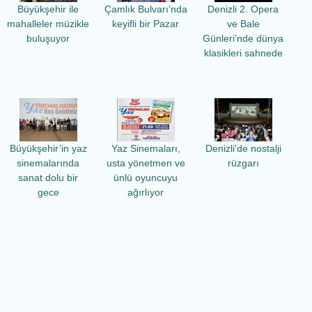
Büyükşehir ile
Çamlık Bulvarı’nda
Denizli 2. Opera
mahalleler müzikle
keyifli bir Pazar
ve Bale
buluşuyor
Günleri’nde dünya
klasikleri sahnede
Büyükşehir’in yaz
Yaz Sinemaları,
Denizli'de nostalji
sinemalarında
usta yönetmen ve
rüzgarı
sanat dolu bir
ünlü oyuncuyu
gece
ağırlıyor