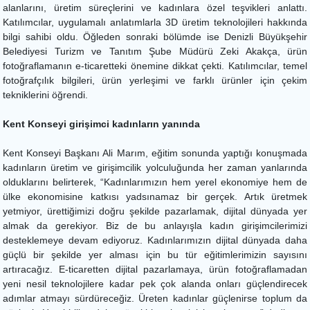
alanlarını, üretim süreçlerini ve kadınlara özel teşvikleri anlattı.
Katılımcılar, uygulamalı anlatımlarla 3D üretim teknolojileri hakkında
bilgi sahibi oldu. Öğleden sonraki bölümde ise Denizli Büyükşehir
Belediyesi Turizm ve Tanıtım Şube Müdürü Zeki Akakça, ürün
fotoğraflamanın e-ticaretteki önemine dikkat çekti. Katılımcılar, temel
fotoğrafçılık bilgileri, ürün yerleşimi ve farklı ürünler için çekim
tekniklerini öğrendi.
Kent Konseyi girişimci kadınların yanında
Kent Konseyi Başkanı Ali Marım, eğitim sonunda yaptığı konuşmada
kadınların üretim ve girişimcilik yolculuğunda her zaman yanlarında
olduklarını belirterek, “Kadınlarımızın hem yerel ekonomiye hem de
ülke ekonomisine katkısı yadsınamaz bir gerçek. Artık üretmek
yetmiyor, ürettiğimizi doğru şekilde pazarlamak, dijital dünyada yer
almak da gerekiyor. Biz de bu anlayışla kadın girişimcilerimizi
desteklemeye devam ediyoruz. Kadınlarımızın dijital dünyada daha
güçlü bir şekilde yer alması için bu tür eğitimlerimizin sayısını
artıracağız. E-ticaretten dijital pazarlamaya, ürün fotoğraflamadan
yeni nesil teknolojilere kadar pek çok alanda onları güçlendirecek
adımlar atmayı sürdüreceğiz. Üreten kadınlar güçlenirse toplum da