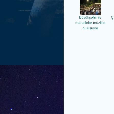
Büyükşehir ile
Ç
mahalleler müzikle
buluşuyor