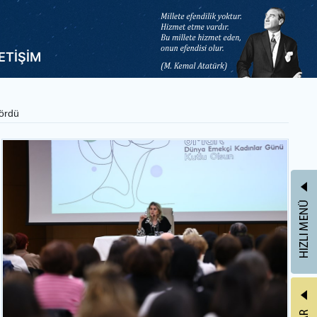
LETİŞİM
gördü