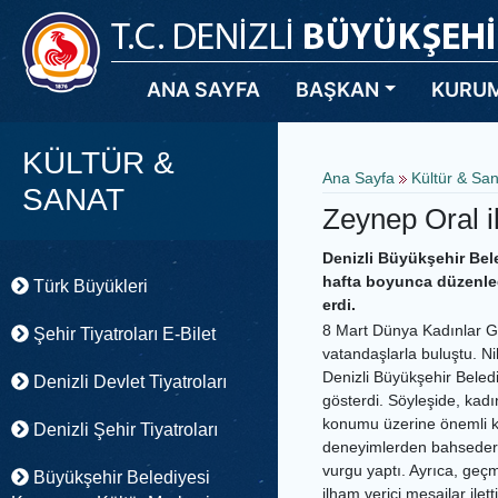
ANA SAYFA
BAŞKAN
KURU
KÜLTÜR &
Ana Sayfa
Kültür & Sa
SANAT
Zeynep Oral il
Denizli Büyükşehir Be
hafta boyunca düzenledi
Türk Büyükleri
erdi.
8 Mart Dünya Kadınlar Gü
Şehir Tiyatroları E-Bilet
vatandaşlarla buluştu. N
Denizli Büyükşehir Beledi
Denizli Devlet Tiyatroları
gösterdi. Söyleşide, kadı
konumu üzerine önemli ko
Denizli Şehir Tiyatroları
deneyimlerden bahsedere
vurgu yaptı. Ayrıca, geç
Büyükşehir Belediyesi
ilham verici mesajlar ilett