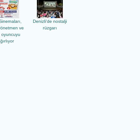
Sinemaları,
Denizli'de nostalji
yönetmen ve
rüzgarı
ü oyuncuyu
ğırlıyor