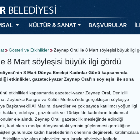
MSAL
KÜLTÜR & SANAT
BAŞVURULAR
İ
nat
Gösteri ve Etkinlikler
Zeynep Oral ile 8 Mart söyleşisi büyük ilgi 
e 8 Mart söyleşisi büyük ilgi gördü
lediyesi’nin 8 Mart Dünya Emekçi Kadınlar Günü kapsamında
ği etkinlikler, gazeteci-yazar Zeynep Oral’ın söyleşisi ile sona
nü etkinlikleri kapsamında gazeteci-yazar Zeynep Oral, Denizlili
ihat Zeybekci Kongre ve Kültür Merkezi’nde gerçekleşen söyleşiye
ye Başkanvekili Ali Marım, davetliler ve çok sayıda katılımcı yoğun ilgi
n hakları, edebiyat, gazetecilik ve Türkiye’de kadınların toplumsal
nular ele alındı. Zeynep Oral, gazetecilik mesleğinde edindiği
k, kadınların medya dünyasındaki yerinin güçlenmesi gerektiğine
mişten günümüze kadın hareketlerinin önemine değinerek, katılımcılara
i. Etkinlikte söz alan dinleyiciler, sorularıyla söyleşiye katkıda