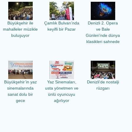
Büyükşehir ile
Çamlık Bulvarı’nda
Denizli 2. Opera
mahalleler müzikle
keyifli bir Pazar
ve Bale
buluşuyor
Günleri’nde dünya
klasikleri sahnede
Büyükşehir’in yaz
Yaz Sinemaları,
Denizli'de nostalji
sinemalarında
usta yönetmen ve
rüzgarı
sanat dolu bir
ünlü oyuncuyu
gece
ağırlıyor