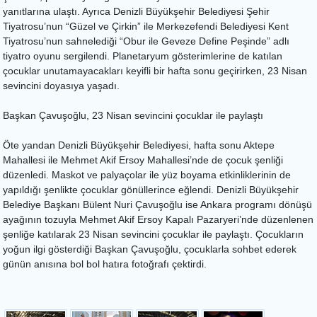
yanıtlarına ulaştı. Ayrıca Denizli Büyükşehir Belediyesi Şehir
Tiyatrosu’nun “Güzel ve Çirkin” ile Merkezefendi Belediyesi Kent
Tiyatrosu’nun sahnelediği “Obur ile Geveze Define Peşinde” adlı
tiyatro oyunu sergilendi. Planetaryum gösterimlerine de katılan
çocuklar unutamayacakları keyifli bir hafta sonu geçirirken, 23 Nisan
sevincini doyasıya yaşadı.
Başkan Çavuşoğlu, 23 Nisan sevincini çocuklar ile paylaştı
Öte yandan Denizli Büyükşehir Belediyesi, hafta sonu Aktepe
Mahallesi ile Mehmet Akif Ersoy Mahallesi’nde de çocuk şenliği
düzenledi. Maskot ve palyaçolar ile yüz boyama etkinliklerinin de
yapıldığı şenlikte çocuklar gönüllerince eğlendi. Denizli Büyükşehir
Belediye Başkanı Bülent Nuri Çavuşoğlu ise Ankara programı dönüşü
ayağının tozuyla Mehmet Akif Ersoy Kapalı Pazaryeri’nde düzenlenen
şenliğe katılarak 23 Nisan sevincini çocuklar ile paylaştı. Çocukların
yoğun ilgi gösterdiği Başkan Çavuşoğlu, çocuklarla sohbet ederek
günün anısına bol bol hatıra fotoğrafı çektirdi.