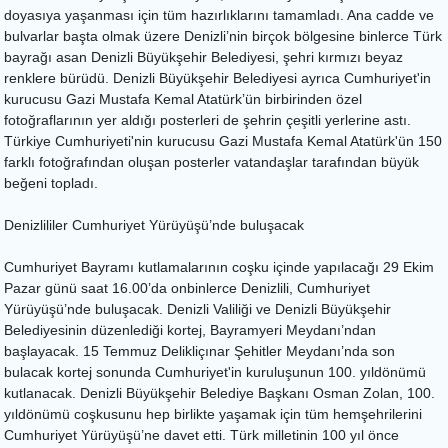
doyasıya yaşanması için tüm hazırlıklarını tamamladı. Ana cadde ve
bulvarlar başta olmak üzere Denizli’nin birçok bölgesine binlerce Türk
bayrağı asan Denizli Büyükşehir Belediyesi, şehri kırmızı beyaz
renklere bürüdü. Denizli Büyükşehir Belediyesi ayrıca Cumhuriyet'in
kurucusu Gazi Mustafa Kemal Atatürk’ün birbirinden özel
fotoğraflarının yer aldığı posterleri de şehrin çeşitli yerlerine astı.
Türkiye Cumhuriyeti'nin kurucusu Gazi Mustafa Kemal Atatürk'ün 150
farklı fotoğrafından oluşan posterler vatandaşlar tarafından büyük
beğeni topladı.
Denizlililer Cumhuriyet Yürüyüşü’nde buluşacak
Cumhuriyet Bayramı kutlamalarının coşku içinde yapılacağı 29 Ekim
Pazar günü saat 16.00’da onbinlerce Denizlili, Cumhuriyet
Yürüyüşü’nde buluşacak. Denizli Valiliği ve Denizli Büyükşehir
Belediyesinin düzenlediği kortej, Bayramyeri Meydanı’ndan
başlayacak. 15 Temmuz Delikliçınar Şehitler Meydanı’nda son
bulacak kortej sonunda Cumhuriyet'in kuruluşunun 100. yıldönümü
kutlanacak. Denizli Büyükşehir Belediye Başkanı Osman Zolan, 100.
yıldönümü coşkusunu hep birlikte yaşamak için tüm hemşehrilerini
Cumhuriyet Yürüyüşü’ne davet etti. Türk milletinin 100 yıl önce