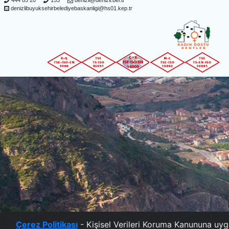
444 85 20
153
denizli@denizli.bel.tr
denizlibuyuksehirbelediyebaskanligi@hs01.kep.tr
Çerez Politikası
- Kişisel Verileri Koruma Kanununa uyg