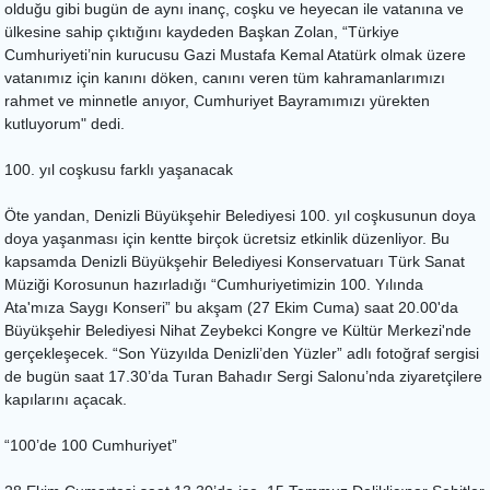
olduğu gibi bugün de aynı inanç, coşku ve heyecan ile vatanına ve
ülkesine sahip çıktığını kaydeden Başkan Zolan, “Türkiye
Cumhuriyeti’nin kurucusu Gazi Mustafa Kemal Atatürk olmak üzere
vatanımız için kanını döken, canını veren tüm kahramanlarımızı
rahmet ve minnetle anıyor, Cumhuriyet Bayramımızı yürekten
kutluyorum" dedi.
100. yıl coşkusu farklı yaşanacak
Öte yandan, Denizli Büyükşehir Belediyesi 100. yıl coşkusunun doya
doya yaşanması için kentte birçok ücretsiz etkinlik düzenliyor. Bu
kapsamda Denizli Büyükşehir Belediyesi Konservatuarı Türk Sanat
Müziği Korosunun hazırladığı “Cumhuriyetimizin 100. Yılında
Ata'mıza Saygı Konseri” bu akşam (27 Ekim Cuma) saat 20.00'da
Büyükşehir Belediyesi Nihat Zeybekci Kongre ve Kültür Merkezi'nde
gerçekleşecek. “Son Yüzyılda Denizli’den Yüzler” adlı fotoğraf sergisi
de bugün saat 17.30’da Turan Bahadır Sergi Salonu’nda ziyaretçilere
kapılarını açacak.
“100’de 100 Cumhuriyet”