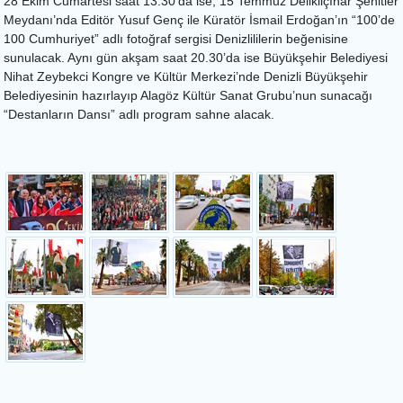
28 Ekim Cumartesi saat 13.30’da ise, 15 Temmuz Delikliçınar Şehitler
Meydanı’nda Editör Yusuf Genç ile Küratör İsmail Erdoğan’ın “100’de
100 Cumhuriyet” adlı fotoğraf sergisi Denizlililerin beğenisine
sunulacak. Aynı gün akşam saat 20.30’da ise Büyükşehir Belediyesi
Nihat Zeybekci Kongre ve Kültür Merkezi’nde Denizli Büyükşehir
Belediyesinin hazırlayıp Alagöz Kültür Sanat Grubu’nun sunacağı
“Destanların Dansı” adlı program sahne alacak.