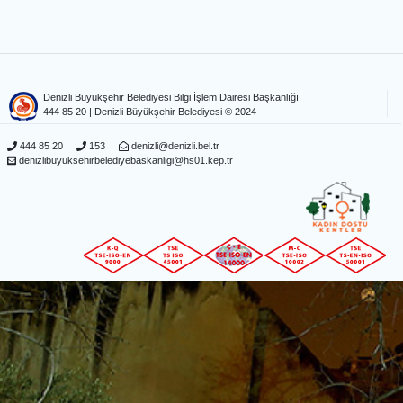
Denizli Büyükşehir Belediyesi Bilgi İşlem Dairesi Başkanlığı
444 85 20
| Denizli Büyükşehir Belediyesi © 2024
444 85 20
153
denizli@denizli.bel.tr
denizlibuyuksehirbelediyebaskanligi@hs01.kep.tr