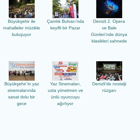
Büyükşehir ile
Çamlık Bulvarı’nda
Denizli 2. Opera
mahalleler müzikle
keyifli bir Pazar
ve Bale
buluşuyor
Günleri’nde dünya
klasikleri sahnede
Büyükşehir’in yaz
Yaz Sinemaları,
Denizli'de nostalji
sinemalarında
usta yönetmen ve
rüzgarı
sanat dolu bir
ünlü oyuncuyu
gece
ağırlıyor