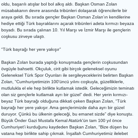
oldu, başarılı atışlar bol bol alkış aldı. Başkan Osman Zolan
müsabakanın devre arasında tribünleri dolaşarak öğrencilerle bir
araya geldi. Bu sırada gençler Başkan Osman Zolan’ın kendilerine
hediye ettiği Türk bayraklarını açarak tribünleri adeta kırmızı beyaza
boyadı. Bu sırada çalınan 10. Yıl Marşı ve İzmir Marşı ile gençlerin
coşkusu zirveye ulaştı.
“Türk bayrağı her yere yakışır”
Başkan Zolan burada yaptığı konuşmada gençlerin coşkusundan
övgüyle bahsetti. Okçuluk, cirit gibi birçok geleneksel oyunu
Geleneksel Türk Spor Oyunları ile sergileyeceklerini belirten Başkan
Zolan, “Cumhuriyetimizin 100'üncü yılını coşkuyla, güzelliklerle,
mutlulukla el ele hep birlikte kutlamak istedik. Geleceğimizin teminatı
olan siz gençlerle kutlamak ayrı bir güzel” dedi. Her yerin kırmızı-
beyaz Türk bayrağı olduğuna dikkati çeken Başkan Zolan, “Türk
bayrağı her yere yakışır. Ama gençlerimizde daha ayrı bir güzel
duruyor. Çünkü bu ülkenin geleceği, bu emanet sizde” diye konuştu.
Büyük Önder Gazi Mustafa Kemal Atatürk'ün tam 100 yıl önce
Cumhuriyet’i kurduğunu kaydeden Başkan Zolan, “Bize düşen bu
vatana hep birlikte sahip çıkmak. İnşallah Cumhuriyetimiz ilelebet