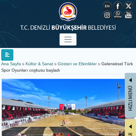
Ana Sayfa
Kültür & Sanat
Gösteri ve Etkinlikler
Geleneksel Türk
Spor Oyunları coşkusu başladı