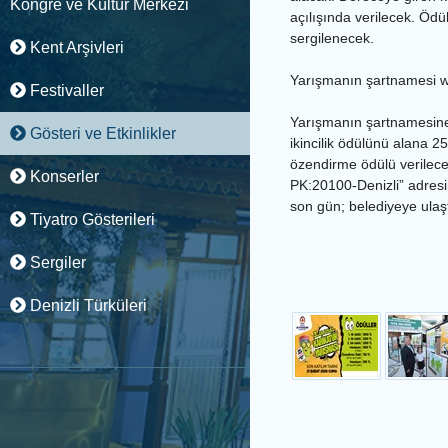
Kongre ve Kültür Merkezi
açılışında verilecek. Ödü
sergilenecek.
Kent Arşivleri
Yarışmanın şartnamesi ww
Festivaller
Yarışmanın şartnamesine w
Gösteri ve Etkinlikler
ikincilik ödülünü alana 
özendirme ödülü verileceğ
Konserler
PK:20100-Denizli” adresine
son gün; belediyeye ulaştı
Tiyatro Gösterileri
Sergiler
Denizli Türküleri