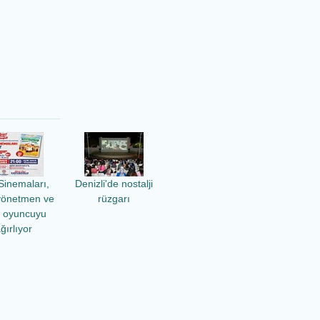
Sinemaları,
Denizli'de nostalji
yönetmen ve
rüzgarı
ü oyuncuyu
ğırlıyor