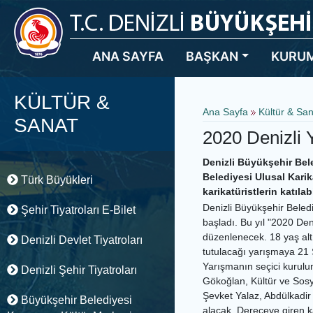
ANA SAYFA
BAŞKAN
KURU
KÜLTÜR &
Ana Sayfa
Kültür & Sa
SANAT
2020 Denizli Yı
Denizli Büyükşehir Bel
Belediyesi Ulusal Kari
Türk Büyükleri
karikatüristlerin katıl
Denizli Büyükşehir Beled
Şehir Tiyatroları E-Bilet
başladı. Bu yıl "2020 Den
düzenlenecek. 18 yaş altı
Denizli Devlet Tiyatroları
tutulacağı yarışmaya 21
Yarışmanın seçici kurulu
Denizli Şehir Tiyatroları
Gökoğlan, Kültür ve Sosya
Şevket Yalaz, Abdülkadir
Büyükşehir Belediyesi
alacak. Dereceye giren ka