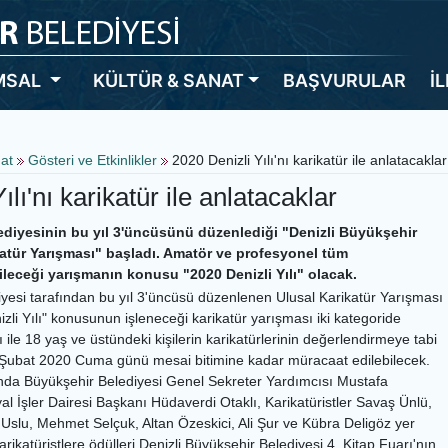
MSAL
KÜLTÜR & SANAT
BAŞVURULAR
İ
nat
Gösteri ve Etkinlikler
2020 Denizli Yılı'nı karikatür ile anlatacaklar
lı'nı karikatür ile anlatacaklar
ediyesinin bu yıl 3'üncüsünü düzenlediği "Denizli Büyükşehir
katür Yarışması" başladı. Amatör ve profesyonel tüm
abileceği yarışmanın konusu "2020 Denizli Yılı" olacak.
iyesi tarafından bu yıl 3'üncüsü düzenlenen Ulusal Karikatür Yarışması
izli Yılı" konusunun işleneceği karikatür yarışması iki kategoride
 ile 18 yaş ve üstündeki kişilerin karikatürlerinin değerlendirmeye tabi
 Şubat 2020 Cuma günü mesai bitimine kadar müracaat edilebilecek.
nda Büyükşehir Belediyesi Genel Sekreter Yardımcısı Mustafa
l İşler Dairesi Başkanı Hüdaverdi Otaklı, Karikatüristler Savaş Ünlü,
 Uslu, Mehmet Selçuk, Altan Özeskici, Ali Şur ve Kübra Deligöz yer
rikatüristlere ödülleri Denizli Büyükşehir Belediyesi 4. Kitap Fuarı'nın