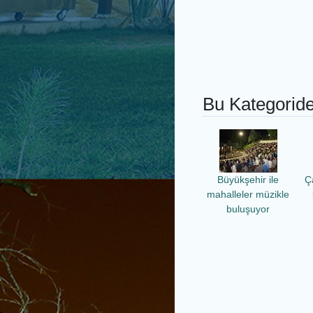
Bu Kategoride
Büyükşehir ile
Ç
mahalleler müzikle
buluşuyor