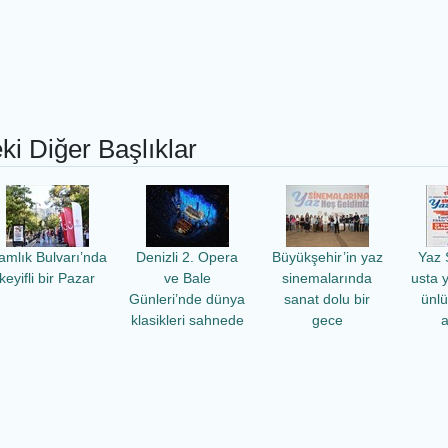
ki Diğer Başlıklar
amlık Bulvarı’nda
Denizli 2. Opera
Büyükşehir’in yaz
Yaz 
keyifli bir Pazar
ve Bale
sinemalarında
usta 
Günleri’nde dünya
sanat dolu bir
ünl
klasikleri sahnede
gece
a