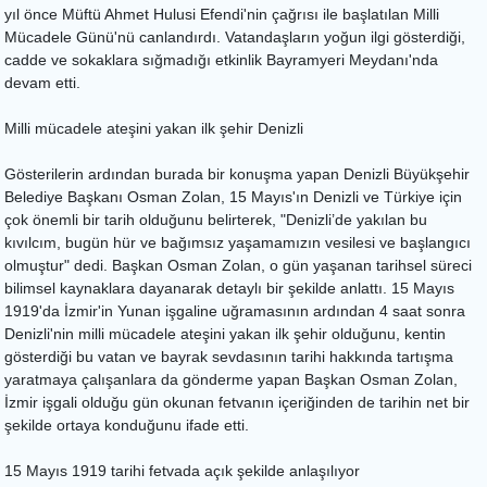
yıl önce Müftü Ahmet Hulusi Efendi'nin çağrısı ile başlatılan Milli
Mücadele Günü'nü canlandırdı. Vatandaşların yoğun ilgi gösterdiği,
cadde ve sokaklara sığmadığı etkinlik Bayramyeri Meydanı'nda
devam etti.
Milli mücadele ateşini yakan ilk şehir Denizli
Gösterilerin ardından burada bir konuşma yapan Denizli Büyükşehir
Belediye Başkanı Osman Zolan, 15 Mayıs'ın Denizli ve Türkiye için
çok önemli bir tarih olduğunu belirterek, "Denizli’de yakılan bu
kıvılcım, bugün hür ve bağımsız yaşamamızın vesilesi ve başlangıcı
olmuştur" dedi. Başkan Osman Zolan, o gün yaşanan tarihsel süreci
bilimsel kaynaklara dayanarak detaylı bir şekilde anlattı. 15 Mayıs
1919'da İzmir'in Yunan işgaline uğramasının ardından 4 saat sonra
Denizli'nin milli mücadele ateşini yakan ilk şehir olduğunu, kentin
gösterdiği bu vatan ve bayrak sevdasının tarihi hakkında tartışma
yaratmaya çalışanlara da gönderme yapan Başkan Osman Zolan,
İzmir işgali olduğu gün okunan fetvanın içeriğinden de tarihin net bir
şekilde ortaya konduğunu ifade etti.
15 Mayıs 1919 tarihi fetvada açık şekilde anlaşılıyor