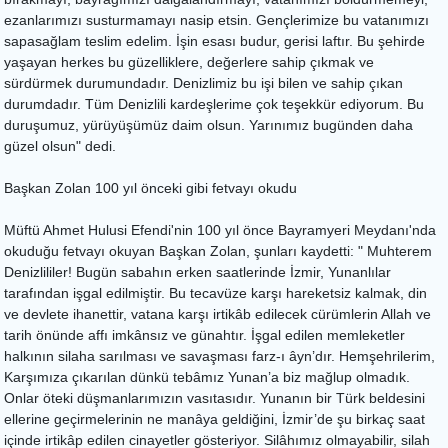
ezanlarımızı susturmamayı nasip etsin. Gençlerimize bu vatanımızı
sapasağlam teslim edelim. İşin esası budur, gerisi laftır. Bu şehirde
yaşayan herkes bu güzelliklere, değerlere sahip çıkmak ve
sürdürmek durumundadır. Denizlimiz bu işi bilen ve sahip çıkan
durumdadır. Tüm Denizlili kardeşlerime çok teşekkür ediyorum. Bu
duruşumuz, yürüyüşümüz daim olsun. Yarınımız bugünden daha
güzel olsun" dedi.
Başkan Zolan 100 yıl önceki gibi fetvayı okudu
Müftü Ahmet Hulusi Efendi'nin 100 yıl önce Bayramyeri Meydanı'nda
okuduğu fetvayı okuyan Başkan Zolan, şunları kaydetti: " Muhterem
Denizlililer! Bugün sabahın erken saatlerinde İzmir, Yunanlılar
tarafından işgal edilmiştir. Bu tecavüze karşı hareketsiz kalmak, din
ve devlete ihanettir, vatana karşı irtikâb edilecek cürümlerin Allah ve
tarih önünde affı imkânsız ve günahtır. İşgal edilen memleketler
halkının silaha sarılması ve savaşması farz-ı âyn’dır. Hemşehrilerim,
Karşımıza çıkarılan dünkü tebâmız Yunan’a biz mağlup olmadık.
Onlar öteki düşmanlarımızın vasıtasıdır. Yunanın bir Türk beldesini
ellerine geçirmelerinin ne manâya geldiğini, İzmir’de şu birkaç saat
içinde irtikâp edilen cinayetler gösteriyor. Silâhımız olmayabilir, silah