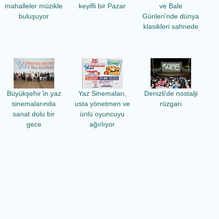
mahalleler müzikle
keyifli bir Pazar
ve Bale
buluşuyor
Günleri’nde dünya
klasikleri sahnede
Büyükşehir’in yaz
Yaz Sinemaları,
Denizli'de nostalji
sinemalarında
usta yönetmen ve
rüzgarı
sanat dolu bir
ünlü oyuncuyu
gece
ağırlıyor