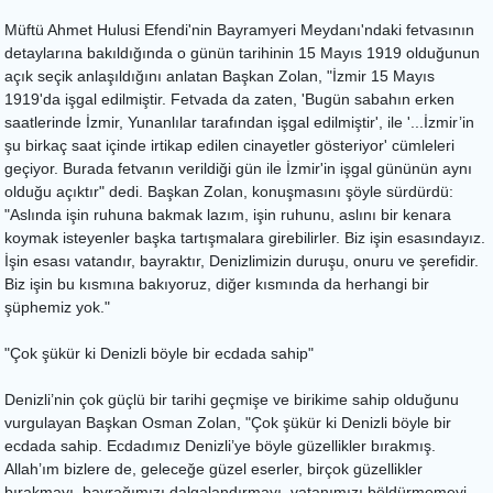
Müftü Ahmet Hulusi Efendi'nin Bayramyeri Meydanı'ndaki fetvasının
detaylarına bakıldığında o günün tarihinin 15 Mayıs 1919 olduğunun
açık seçik anlaşıldığını anlatan Başkan Zolan, "İzmir 15 Mayıs
1919'da işgal edilmiştir. Fetvada da zaten, 'Bugün sabahın erken
saatlerinde İzmir, Yunanlılar tarafından işgal edilmiştir', ile '...İzmir’in
şu birkaç saat içinde irtikap edilen cinayetler gösteriyor' cümleleri
geçiyor. Burada fetvanın verildiği gün ile İzmir'in işgal gününün aynı
olduğu açıktır" dedi. Başkan Zolan, konuşmasını şöyle sürdürdü:
"Aslında işin ruhuna bakmak lazım, işin ruhunu, aslını bir kenara
koymak isteyenler başka tartışmalara girebilirler. Biz işin esasındayız.
İşin esası vatandır, bayraktır, Denizlimizin duruşu, onuru ve şerefidir.
Biz işin bu kısmına bakıyoruz, diğer kısmında da herhangi bir
şüphemiz yok."
"Çok şükür ki Denizli böyle bir ecdada sahip"
Denizli’nin çok güçlü bir tarihi geçmişe ve birikime sahip olduğunu
vurgulayan Başkan Osman Zolan, "Çok şükür ki Denizli böyle bir
ecdada sahip. Ecdadımız Denizli’ye böyle güzellikler bırakmış.
Allah’ım bizlere de, geleceğe güzel eserler, birçok güzellikler
bırakmayı, bayrağımızı dalgalandırmayı, vatanımızı böldürmemeyi,