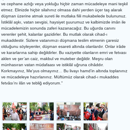
ve cephane azlığı veya yokluğu hiçbir zaman mücadeleye mani teşkil
etmez. Elinizde hiçbir silahınız olmasa dahi yerden üçer taş alarak
düşman üzerine atmak sureti ile mutlaka fiili mukabelede bulununuz.
İstiklâl aşkı, vatan sevgisi, haysiyet şuurumuz ve kalbimizde imân ile
mücadelemizin sonunda zaferi kazanacağız. Bu uğurda canını
verenler şehit, kalanlar gazidirler. Bu mutlak olarak cihad-ı
mukaddestir. Sizlere vatanımızı düşmana teslim etmenin çaresiz
olduğunu söyleyenler, düşman esareti altında olanlardır. Onlar irâde
ve kararlarına sahip değildirler. Bu vaziyette olanların emri ve fetvası
aklen ve şer’an caiz, makbul ve muteber değildir. Meşru olan
münhasıran vatan müdafaası ve istiklâl uğruna cihâddır.
Korkmayınız, Me’yus olmayınız… Bu livayı hamd’in altında toplanınız
ve mücadeleye hazırlanınız. Müftümüz olarak cihad-ı mukaddes
fetvâsı’nı ilân ve tebliğ ediyorum."