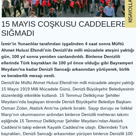
15 MAYIS COŞKUSU CADDELERE
SIĞMADI
İzmir’in Yunanlılar tarafından işgalinden 4 saat sonra Müftü
Ahmet Hulusi Efendi’nin Denizli'de milli mücadele ateşini yaktığı
gün, 100 yıl sonra yeniden canlandırıldı. Binlerce Denizlili
ellerinde Türk bayrakları ile 100 yıl önce olduğu gibi Bayramyeri
Meydanı'na kadar Denizli Sancağı arkasından yürüyerek, birlik
ve beraberlik mesajı verdi.
Denizli'de Müftü Ahmet Hulusi Efendi'nin milli mücadele ateşini yaktığı
15 Mayıs 1919 Milli Mücadele Günü, Denizli Büyükşehir Belediyesinin
düzenlediği etkinlikle kutlandı. 15 Temmuz Delikliçınar Şehitler
Meydanı'nda başlayan törende Denizli Büyükşehir Belediye Başkanı
Osman Zolan, Atatürk Anıtı'na çelenk bıraktı. Saygı duruşu ve İstiklal
Marşı'nın okunmasının ardından binlerce Denizlili mehteran takımı
eşliğinde 15 Temmuz Delikliçınar Şehitler Meydanı'ndan Atatürk
Caddesi'ni takip ederek Kayalık Caddesi'ne ulaştı. Ellerindeki Türk
bayrakları, Denizli Sancağı arkasından yürüyen binlerce Denizlili 100