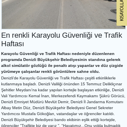
En renkli Karayolu Güvenliği ve Trafik
Haftası
Karayolu Güvenliği ve Trafik Haftası nedeniyle düzenlenen
programda Denizli Büyükşehir Belediyesinin standına gelerek
alkol simülatör gözlüğü ile penaltı atışı yapanlar ve düz çizgide
yürümeye çalışanlar renkli görüntülere sahne oldu.
Denizli'de Karayolu Güvenliği ve Trafik Haftası çeşitli etkinliklerle
kutlanmaya başladı. Denizli Valiliği önünden 15 Temmuz Delikliçınar
Şehitler Meydanı'na kadar yapılan kortejle başlayan etkinliğe, Denizli
Vali Yardımcısı Kemal İnan, Merkezefendi Kaymakamı Şükrü Görücü,
Denizli Emniyet Müdürü Mevlüt Demir, Denizli İl Jandarma Komutanı
Albay Metin Düz, Denizli Büyükşehir Belediyesi Genel Sekreter
Yardımcısı Mustafa Gökoğlan, vatandaşlar ve öğrenciler katıldı.
Denizli Büyükşehir Belediyesi bando ekibinin eşlik ettiği kortejde,
öğrenciler "Trafikte biz de varız ", “Hayatımız...Onu yolda bulmadık