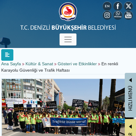
Ana Sayfa
Kültür & Sanat
Gösteri ve Etkinlikler
En renkli
Karayolu Güvenliği ve Trafik Haftası