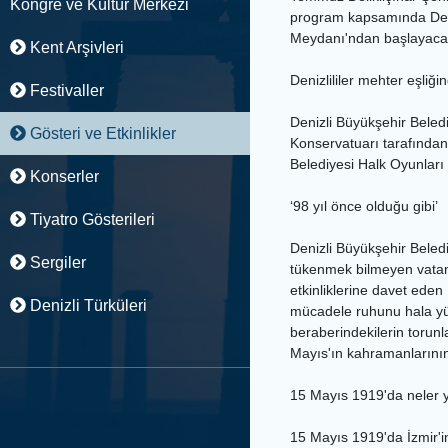
Kongre ve Kültür Merkezi
program kapsamında Deniz
Meydanı'ndan başlayacak
Kent Arşivleri
Denizlililer mehter eşliğ
Festivaller
Denizli Büyükşehir Bele
Gösteri ve Etkinlikler
Konservatuarı tarafından 
Belediyesi Halk Oyunları 
Konserler
‘98 yıl önce olduğu gibi’
Tiyatro Gösterileri
Denizli Büyükşehir Beled
Sergiler
tükenmek bilmeyen vatan 
etkinliklerine davet eden
Denizli Türküleri
mücadele ruhunu hala yü
beraberindekilerin torun
Mayıs'ın kahramanlarını
15 Mayıs 1919'da neler 
15 Mayıs 1919'da İzmir'in