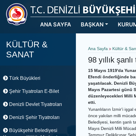
ANA SAYFA
BAŞKAN
KURU
KÜLTÜR &
Ana Sayfa
Kültür & Sa
SANAT
98 yıllık şanl
15 Mayıs 1919'da Yunan
Efendi önderliğinde baş
Türk Büyükleri
yaşatılacak. Denizli Bü
Mayıs Pazartesi günü S
Şehir Tiyatroları E-Bilet
düzenleyecekleri Milli
etti.
Denizli Devlet Tiyatroları
Yunanlıların İzmir'i işga
önce yakılan milli mücade
Denizli Şehir Tiyatroları
Belediyesi, kentin şanlı 
Mayıs Denizli Milli Müc
Büyükşehir Belediyesi
Temmuz Delikliçınar Şeh