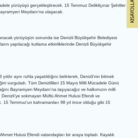
adele yürüyüşü gerçekleştirecek. 15 Temmuz Delikliçınar Şehitler
Bayramyeri Meydanı'na ulaşacak.
anacak yürüyüşün sonunda ise Denizli Büyükşehir Belediyesi
arın yapılacağı kutlama etkinliklerinde Denizli Büyükşehir
dır aynı ruhla yaşatıldığını belirterek, Denizli'nin bitmek
i vurguladı. Tüm Denizlilileri 15 Mayıs Milli Mücadele Günü
cağını Bayramyeri Meydanı'na taşıyacağız ve halkımızın milli
 Denizli’ye sokmayan Müftü Ahmet Hulusi Efendi ve
ık. 15 Temmuz'un kahramanları 98 yıl önce olduğu gibi 15
Ahmet Hulusi Efendi vatandaşları bir araya topladı. Kayalık