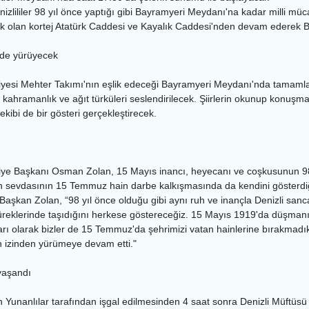
lililer 98 yıl önce yaptığı gibi Bayramyeri Meydanı'na kadar milli müc
 olan kortej Atatürk Caddesi ve Kayalık Caddesi'nden devam ederek 
inde yürüyecek
diyesi Mehter Takımı'nın eşlik edeceği Bayramyeri Meydanı'nda tamaml
kahramanlık ve ağıt türküleri seslendirilecek. Şiirlerin okunup konuşmal
ekibi de bir gösteri gerçekleştirecek.
iye Başkanı Osman Zolan, 15 Mayıs inancı, heyecanı ve coşkusunun 98 yıl
sevdasının 15 Temmuz hain darbe kalkışmasında da kendini gösterdiğin
 Başkan Zolan, “98 yıl önce olduğu gibi aynı ruh ve inançla Denizli san
reklerinde taşıdığını herkese göstereceğiz. 15 Mayıs 1919'da düşmanı
ları olarak bizler de 15 Temmuz'da şehrimizi vatan hainlerine bırakmad
n izinden yürümeye devam etti."
yaşandı
 Yunanlılar tarafından işgal edilmesinden 4 saat sonra Denizli Müftüsü 