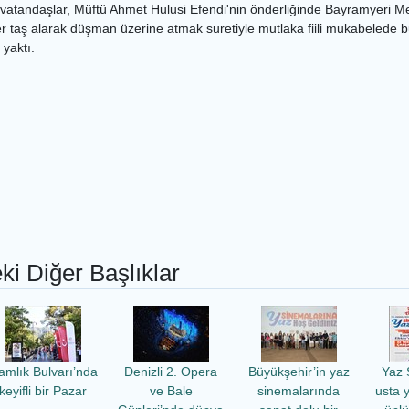
atandaşlar, Müftü Ahmet Hulusi Efendi'nin önderliğinde Bayramyeri Mey
er taş alarak düşman üzerine atmak suretiyle mutlaka fiili mukabelede 
yaktı.
ki Diğer Başlıklar
amlık Bulvarı’nda
Denizli 2. Opera
Büyükşehir’in yaz
Yaz 
keyifli bir Pazar
ve Bale
sinemalarında
usta 