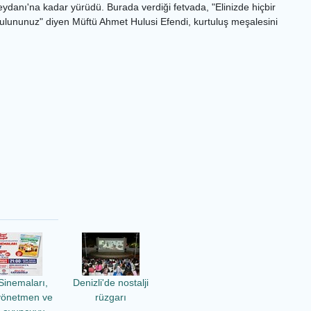
danı'na kadar yürüdü. Burada verdiği fetvada, "Elinizde hiçbir
bulununuz" diyen Müftü Ahmet Hulusi Efendi, kurtuluş meşalesini
Sinemaları,
Denizli'de nostalji
yönetmen ve
rüzgarı