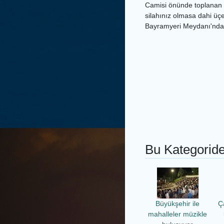
Camisi önünde toplanan v
silahınız olmasa dahi üç
Bayramyeri Meydanı'nda 
Bu Kategoride
Büyükşehir ile
Ç
mahalleler müzikle