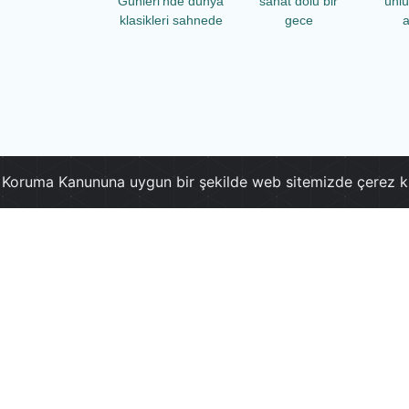
Günleri’nde dünya
sanat dolu bir
ünl
klasikleri sahnede
gece
a
ri Koruma Kanununa uygun bir şekilde web sitemizde çerez k