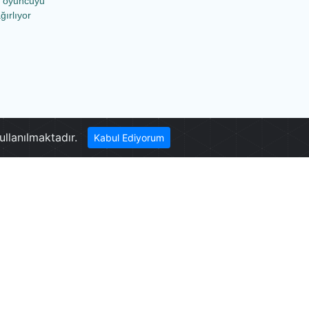
ü oyuncuyu
ğırlıyor
Laodikya
ullanılmaktadır.
Kabul Ediyorum