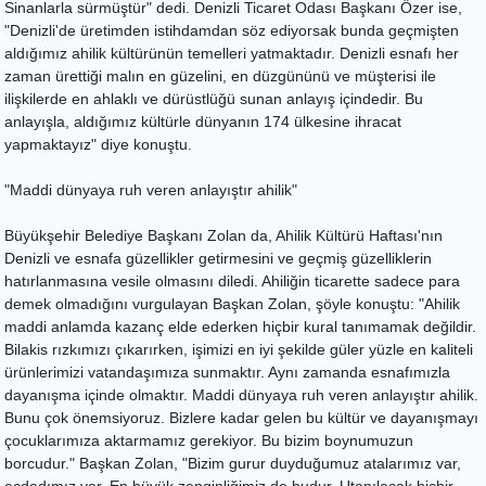
Sinanlarla sürmüştür" dedi. Denizli Ticaret Odası Başkanı Özer ise,
"Denizli'de üretimden istihdamdan söz ediyorsak bunda geçmişten
aldığımız ahilik kültürünün temelleri yatmaktadır. Denizli esnafı her
zaman ürettiği malın en güzelini, en düzgününü ve müşterisi ile
ilişkilerde en ahlaklı ve dürüstlüğü sunan anlayış içindedir. Bu
anlayışla, aldığımız kültürle dünyanın 174 ülkesine ihracat
yapmaktayız" diye konuştu.
"Maddi dünyaya ruh veren anlayıştır ahilik"
Büyükşehir Belediye Başkanı Zolan da, Ahilik Kültürü Haftası'nın
Denizli ve esnafa güzellikler getirmesini ve geçmiş güzelliklerin
hatırlanmasına vesile olmasını diledi. Ahiliğin ticarette sadece para
demek olmadığını vurgulayan Başkan Zolan, şöyle konuştu: "Ahilik
maddi anlamda kazanç elde ederken hiçbir kural tanımamak değildir.
Bilakis rızkımızı çıkarırken, işimizi en iyi şekilde güler yüzle en kaliteli
ürünlerimizi vatandaşımıza sunmaktır. Aynı zamanda esnafımızla
dayanışma içinde olmaktır. Maddi dünyaya ruh veren anlayıştır ahilik.
Bunu çok önemsiyoruz. Bizlere kadar gelen bu kültür ve dayanışmayı
çocuklarımıza aktarmamız gerekiyor. Bu bizim boynumuzun
borcudur." Başkan Zolan, "Bizim gurur duyduğumuz atalarımız var,