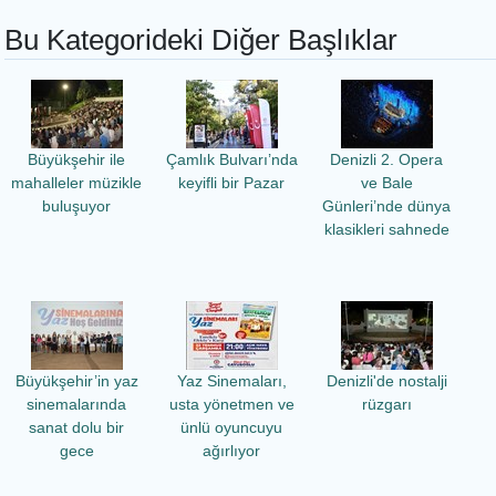
Bu Kategorideki Diğer Başlıklar
Büyükşehir ile
Çamlık Bulvarı’nda
Denizli 2. Opera
mahalleler müzikle
keyifli bir Pazar
ve Bale
buluşuyor
Günleri’nde dünya
klasikleri sahnede
Büyükşehir’in yaz
Yaz Sinemaları,
Denizli'de nostalji
sinemalarında
usta yönetmen ve
rüzgarı
sanat dolu bir
ünlü oyuncuyu
gece
ağırlıyor