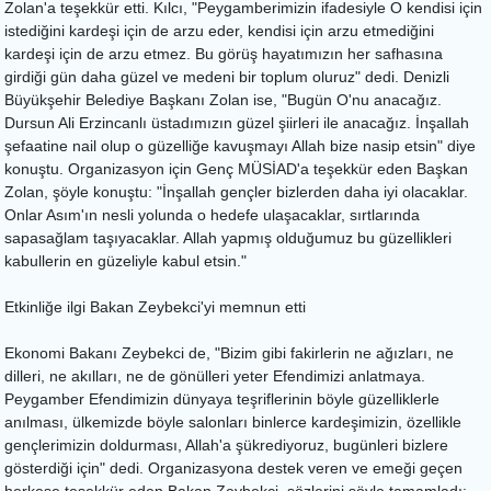
Zolan'a teşekkür etti. Kılcı, "Peygamberimizin ifadesiyle O kendisi için
istediğini kardeşi için de arzu eder, kendisi için arzu etmediğini
kardeşi için de arzu etmez. Bu görüş hayatımızın her safhasına
girdiği gün daha güzel ve medeni bir toplum oluruz" dedi. Denizli
Büyükşehir Belediye Başkanı Zolan ise, "Bugün O'nu anacağız.
Dursun Ali Erzincanlı üstadımızın güzel şiirleri ile anacağız. İnşallah
şefaatine nail olup o güzelliğe kavuşmayı Allah bize nasip etsin" diye
konuştu. Organizasyon için Genç MÜSİAD'a teşekkür eden Başkan
Zolan, şöyle konuştu: "İnşallah gençler bizlerden daha iyi olacaklar.
Onlar Asım'ın nesli yolunda o hedefe ulaşacaklar, sırtlarında
sapasağlam taşıyacaklar. Allah yapmış olduğumuz bu güzellikleri
kabullerin en güzeliyle kabul etsin."
Etkinliğe ilgi Bakan Zeybekci'yi memnun etti
Ekonomi Bakanı Zeybekci de, "Bizim gibi fakirlerin ne ağızları, ne
dilleri, ne akılları, ne de gönülleri yeter Efendimizi anlatmaya.
Peygamber Efendimizin dünyaya teşriflerinin böyle güzelliklerle
anılması, ülkemizde böyle salonları binlerce kardeşimizin, özellikle
gençlerimizin doldurması, Allah'a şükrediyoruz, bugünleri bizlere
gösterdiği için" dedi. Organizasyona destek veren ve emeği geçen