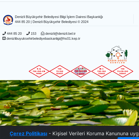
Denizli Büyükşehir Belediyesi Bilgi İşlem Dairesi Başkanlığı
444 85 20
| Denizli Büyükşehir Belediyesi © 2024
444 85 20
153
denizli@denizli.bel.tr
denizlibuyuksehirbelediyebaskanligi@hs01.kep.tr
Çerez Politikası
- Kişisel Verileri Koruma Kanununa uyg