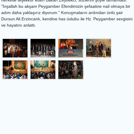
herkese teşekkür eden Bakan Zeybekci, sözlerini şöyle tamamladı:
"İnşallah bu akşam Peygamber Efendimizin şefaatine nail olmaya bir
adım daha yaklaşırız diyorum." Konuşmaların ardından ünlü şair
Dursun Ali Erzincanlı, kendine has üslubu ile Hz. Peygamber sevgisini
ve hayatını anlattı.