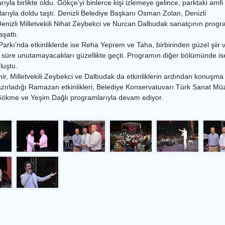
yla birlikte oldu. Gökçe’yi binlerce kişi izlemeye gelince, parktaki amfi
larıyla doldu taştı. Denizli Belediye Başkanı Osman Zolan, Denizli
Denizli Milletvekili Nihat Zeybekci ve Nurcan Dalbudak sanatçının programı
şattı.
Parkı’nda etkinliklerde ise Reha Yeprem ve Taha, birbirinden güzel şiir ve
zun süre unutamayacakları güzellikte geçti. Programın diğer bölümünde i
luştu.
, Milletvekili Zeybekci ve Dalbudak da etkinliklerin ardından konuşma y
azırladığı Ramazan etkinlikleri, Belediye Konservatuvarı Türk Sanat Mü
 Gökme ve Yeşim Dağlı programlarıyla devam ediyor.