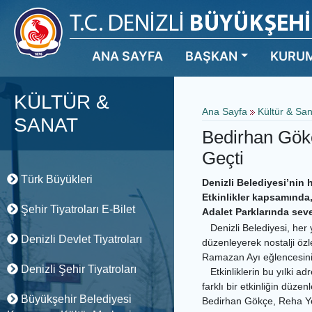
ANA SAYFA
BAŞKAN
KURU
KÜLTÜR &
Ana Sayfa
Kültür & Sa
SANAT
Bedirhan Gök
Geçti
Türk Büyükleri
Denizli Belediyesi’nin 
Etkinlikler kapsamında
Şehir Tiyatroları E-Bilet
Adalet Parklarında seve
Denizli Belediyesi, her yı
Denizli Devlet Tiyatroları
düzenleyerek nostalji ö
Ramazan Ayı eğlencesini
Denizli Şehir Tiyatroları
Etkinliklerin bu yılki adr
farklı bir etkinliğin düze
Büyükşehir Belediyesi
Bedirhan Gökçe, Reha Yep