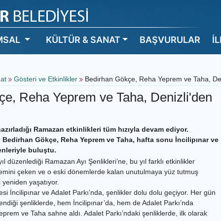
MSAL
KÜLTÜR & SANAT
BAŞVURULAR
İ
nat
Gösteri ve Etkinlikler
Bedirhan Gökçe, Reha Yeprem ve Taha, Den
çe, Reha Yeprem ve Taha, Denizli'den
hazırladığı Ramazan etkinlikleri tüm hızıyla devam ediyor.
, Bedirhan Gökçe, Reha Yeprem ve Taha, hafta sonu İncilipınar ve
nleriyle buluştu.
l düzenlediği Ramazan Ayı Şenlikleri’ne, bu yıl farklı etkinlikler
zlemini çeken ve o eski dönemlerde kalan unutulmaya yüz tutmuş
 yeniden yaşatıyor.
esi İncilipınar ve Adalet Parkı’nda, şenlikler dolu dolu geçiyor. Her gün
nlendiği şenliklerde, hem İncilipınar’da, hem de Adalet Parkı’nda
rem ve Taha sahne aldı. Adalet Parkı’ndaki şenliklerde, ilk olarak