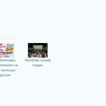
Sinemaları,
Denizli'de nostalji
yönetmen ve
rüzgarı
ü oyuncuyu
ğırlıyor