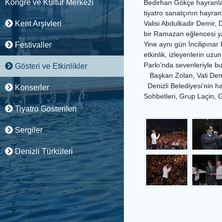
Kongre ve Kültür Merkezi
Bedirhan Gökçe hayranları
tiyatro sanatçının hayran
Kent Arşivleri
Valisi Abdulkadir Demir, 
bir Ramazan eğlencesi ya
Yine aynı gün İncilipınar 
Festivaller
etkinlik, izleyenlerin u
Parkı’nda sevenleriyle bu
Gösteri ve Etkinlikler
Başkan Zolan, Vali Demir
Denizli Belediyesi’nin h
Konserler
Sohbetleri, Grup Laçin,
Tiyatro Gösterileri
Sergiler
Denizli Türküleri