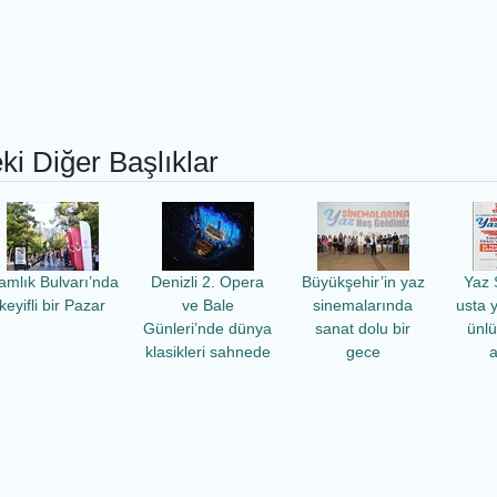
ki Diğer Başlıklar
amlık Bulvarı’nda
Denizli 2. Opera
Büyükşehir’in yaz
Yaz 
keyifli bir Pazar
ve Bale
sinemalarında
usta 
Günleri’nde dünya
sanat dolu bir
ünl
klasikleri sahnede
gece
a