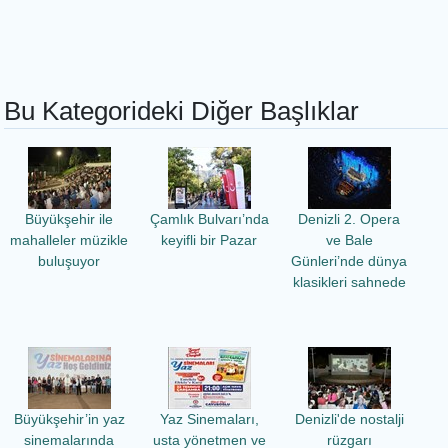
Bu Kategorideki Diğer Başlıklar
Büyükşehir ile
Çamlık Bulvarı’nda
Denizli 2. Opera
mahalleler müzikle
keyifli bir Pazar
ve Bale
buluşuyor
Günleri’nde dünya
klasikleri sahnede
Büyükşehir’in yaz
Yaz Sinemaları,
Denizli'de nostalji
sinemalarında
usta yönetmen ve
rüzgarı