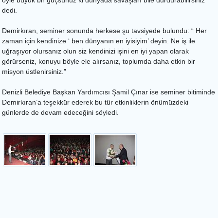
öyle büyük bir güçsünüz ki dünyada savaşları bile durdurabilirsiniz”
dedi.
Demirkıran, seminer sonunda herkese şu tavsiyede bulundu: “ Her
zaman için kendinize ‘ ben dünyanın en iyisiyim’ deyin. Ne iş ile
uğraşıyor olursanız olun siz kendinizi işini en iyi yapan olarak
görürseniz, konuyu böyle ele alırsanız, toplumda daha etkin bir
misyon üstlenirsiniz.”
Denizli Belediye Başkan Yardımcısı Şamil Çınar ise seminer bitiminde
Demirkıran’a teşekkür ederek bu tür etkinliklerin önümüzdeki
günlerde de devam edeceğini söyledi.