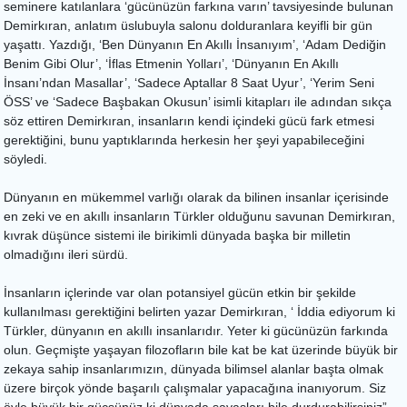
seminere katılanlara ‘gücünüzün farkına varın’ tavsiyesinde bulunan
Demirkıran, anlatım üslubuyla salonu dolduranlara keyifli bir gün
yaşattı. Yazdığı, ‘Ben Dünyanın En Akıllı İnsanıyım’, ‘Adam Dediğin
Benim Gibi Olur’, ‘İflas Etmenin Yolları’, ‘Dünyanın En Akıllı
İnsanı’ndan Masallar’, ‘Sadece Aptallar 8 Saat Uyur’, ‘Yerim Seni
ÖSS’ ve ‘Sadece Başbakan Okusun’ isimli kitapları ile adından sıkça
söz ettiren Demirkıran, insanların kendi içindeki gücü fark etmesi
gerektiğini, bunu yaptıklarında herkesin her şeyi yapabileceğini
söyledi.
Dünyanın en mükemmel varlığı olarak da bilinen insanlar içerisinde
en zeki ve en akıllı insanların Türkler olduğunu savunan Demirkıran,
kıvrak düşünce sistemi ile birikimli dünyada başka bir milletin
olmadığını ileri sürdü.
İnsanların içlerinde var olan potansiyel gücün etkin bir şekilde
kullanılması gerektiğini belirten yazar Demirkıran, ‘ İddia ediyorum ki
Türkler, dünyanın en akıllı insanlarıdır. Yeter ki gücünüzün farkında
olun. Geçmişte yaşayan filozofların bile kat be kat üzerinde büyük bir
zekaya sahip insanlarımızın, dünyada bilimsel alanlar başta olmak
üzere birçok yönde başarılı çalışmalar yapacağına inanıyorum. Siz