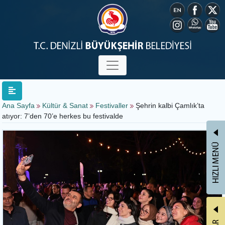
Ana Sayfa
Kültür & Sanat
Festivaller
Şehrin kalbi Çamlık’ta
atıyor: 7’den 70’e herkes bu festivalde