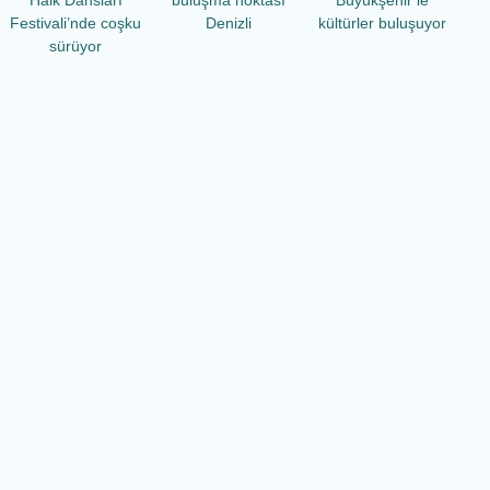
Halk Dansları
buluşma noktası
Büyükşehir’le
Festivali’nde coşku
Denizli
kültürler buluşuyor
sürüyor