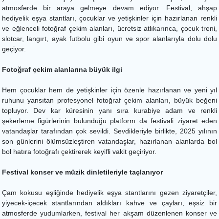
atmosferde bir araya gelmeye devam ediyor. Festival, ahşap
hediyelik eşya stantları, çocuklar ve yetişkinler için hazırlanan renkli
ve eğlenceli fotoğraf çekim alanları, ücretsiz atlıkarınca, çocuk treni,
slotcar, langırt, ayak futbolu gibi oyun ve spor alanlarıyla dolu dolu
geçiyor.
Fotoğraf çekim alanlarına büyük ilgi
Hem çocuklar hem de yetişkinler için özenle hazırlanan ve yeni yıl
ruhunu yansıtan profesyonel fotoğraf çekim alanları, büyük beğeni
topluyor. Dev kar küresinin yanı sıra kurabiye adam ve renkli
şekerleme figürlerinin bulunduğu platform da festivali ziyaret eden
vatandaşlar tarafından çok sevildi. Sevdikleriyle birlikte, 2025 yılının
son günlerini ölümsüzleştiren vatandaşlar, hazırlanan alanlarda bol
bol hatıra fotoğrafı çektirerek keyifli vakit geçiriyor.
Festival konser ve müzik dinletileriyle taçlanıyor
Çam kokusu eşliğinde hediyelik eşya stantlarını gezen ziyaretçiler,
yiyecek-içecek stantlarından aldıkları kahve ve çayları, eşsiz bir
atmosferde yudumlarken, festival her akşam düzenlenen konser ve