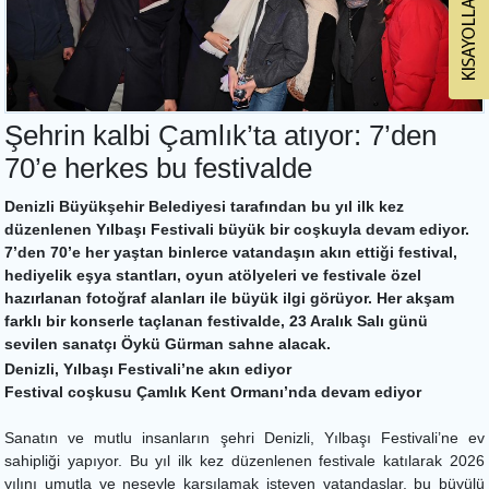
Şehrin kalbi Çamlık’ta atıyor: 7’den
70’e herkes bu festivalde
Denizli Büyükşehir Belediyesi tarafından bu yıl ilk kez
düzenlenen Yılbaşı Festivali büyük bir coşkuyla devam ediyor.
7’den 70’e her yaştan binlerce vatandaşın akın ettiği festival,
hediyelik eşya stantları, oyun atölyeleri ve festivale özel
hazırlanan fotoğraf alanları ile büyük ilgi görüyor. Her akşam
farklı bir konserle taçlanan festivalde, 23 Aralık Salı günü
sevilen sanatçı Öykü Gürman sahne alacak.
Denizli, Yılbaşı Festivali’ne akın ediyor
Festival coşkusu Çamlık Kent Ormanı’nda devam ediyor
Sanatın ve mutlu insanların şehri Denizli, Yılbaşı Festivali’ne ev
sahipliği yapıyor. Bu yıl ilk kez düzenlenen festivale katılarak 2026
yılını umutla ve neşeyle karşılamak isteyen vatandaşlar, bu büyülü