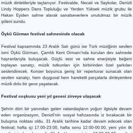
müzik dinletileriyle taçlanıyor. Festivalde, Necati ve Saykolar, Denizli
Lindy Hoppers Dans Topluluğu ve Yerden Yüksek müzik grubu ile
Hakan Eyiden sahne alarak sanatseverlere unutulmaz bir müzik
şöleni sundu.
Öykü Gürman festival sahnesinde olacak
Festival kapsamında 23 Aralık Salı günü ise Türk müziğinin sevilen
ismi Öykü Gürman, Çamlık Kent Ormanı’nda kurulan dev sahnede
hayranlarıyla buluşacak. Güçlü sesi ve sahne enerjisiyle beğeni
toplayan sanatçı, müzik tutkunları için birbirinden özel şarkıları
seslendirecek. Konser boyunca geniş bir repertuvar sunacak olan
sevilen sanatçı, hem duygusal hem hareketli parçalarla dinleyenlere
müzik dolu bir gece yaşatacak.
Festival coşkusu yeni yıl gecesi zirveye ulaşacak
Şehrin dört bir yanından gelen vatandaşların yoğun ilgisiyle devam
eden organizasyon, Denizli’nin sosyal hafızasında iz bırakacak bir
buluşma noktası oldu. 31 Aralık tarihine kadar devam edecek olan
festival; hafta içi 17.00-23.00, hafta sonu 12.00-00.00, yeni yılın ilk