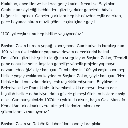
Kutluhan, davetliler ve binlerce genç katıldı. Necati ve Saykolar
Grubu’nun söylediği birbirinden güzel şarkılar gençlerin büyük
beğenisini topladı. Gençler şarkılara hep bir ağızdan eşlik ederken,
gece boyunca süren müzik şöleni coşku içinde geçti.
“100. yıl coşkusunu hep birlikte yaşayacağız “
Başkan Zolan burada yaptığı konuşmada Cumhuriyetin kuruluşunun
100. yılına özel etkinler yapmaya devam edeceklerini belirtti.
Denizli’nin güzel bir şehir olduğunu vurgulayan Başkan Zolan, “Denizli
genç dostu bir şehir. İnşallah gençliğe yönelik projeler yapmaya
devam edeceğiz” diye konuştu. Cumhuriyetin 100. yıl coşkusunu hep
birlikte yaşayacaklarını kaydeden Başkan Zolan, şöyle konuştu: “Her
birinize katılımınızdan dolayı çok teşekkür ediyorum. Büyükşehir
Belediyesini ve Pamukkale Üniversitesi takip etmeye devam edin.
İnşallah birlikte daha iyiye, daha güzele gitmeyi Allah'ım bizlere nasip
etsin. Cumhuriyetimizin 100'üncü yılı kutlu olsun, başta Gazi Mustafa
Kemal Atatürk olmak üzere tüm şehitlerimize minnet ve
şükranlarımızı sunuyoruz.”
Başkan Zolan ve Rektör Kutluhan’dan sanatçılara plaket