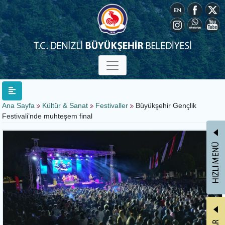
Ana Sayfa
Kültür & Sanat
Festivaller
Büyükşehir Gençlik
Festivali’nde muhteşem final