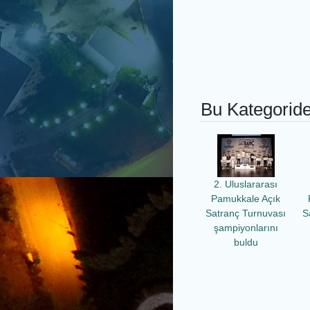
Bu Kategoride
2. Uluslararası
Pamukkale Açık
Satranç Turnuvası
S
şampiyonlarını
buldu