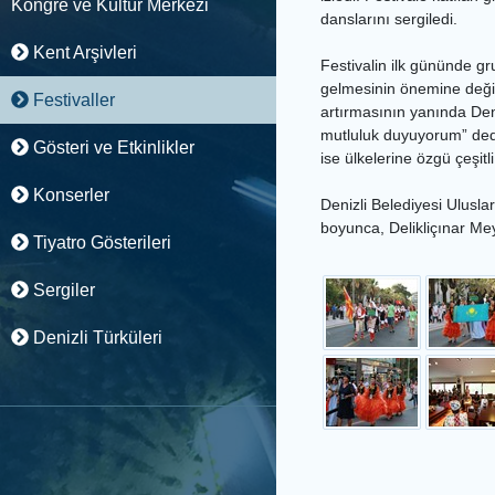
Kongre ve Kültür Merkezi
danslarını sergiledi.
Kent Arşivleri
Festivalin ilk gününde gru
gelmesinin önemine değindi
Festivaller
artırmasının yanında Den
mutluluk duyuyorum” dedi.
Gösteri ve Etkinlikler
ise ülkelerine özgü çeşit
Konserler
Denizli Belediyesi Ulusl
boyunca, Delikliçınar Mey
Tiyatro Gösterileri
Sergiler
Denizli Türküleri