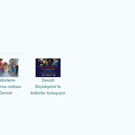
ltürlerin
Denizli
şma noktası
Büyükşehir’le
Denizli
kültürler buluşuyor