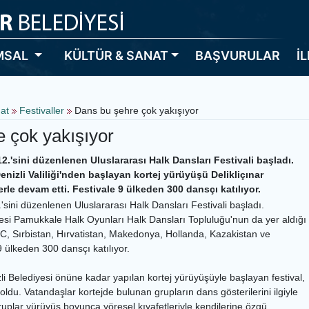
MSAL
KÜLTÜR & SANAT
BAŞVURULAR
İ
nat
Festivaller
Dans bu şehre çok yakışıyor
 çok yakışıyor
12.'sini düzenlenen Uluslararası Halk Dansları Festivali başladı.
nizli Valiliği'nden başlayan kortej yürüyüşü Delikliçınar
rle devam etti. Festivale 9 ülkeden 300 dansçı katılıyor.
.'sini düzenlenen Uluslararası Halk Dansları Festivali başladı.
iyesi Pamukkale Halk Oyunları Halk Dansları Topluluğu'nun da yer aldığı
KTC, Sırbistan, Hırvatistan, Makedonya, Hollanda, Kazakistan ve
 ülkeden 300 dansçı katılıyor.
izli Belediyesi önüne kadar yapılan kortej yürüyüşüyle başlayan festival,
oldu. Vatandaşlar kortejde bulunan grupların dans gösterilerini ilgiyle
 gruplar yürüyüş boyunca yöresel kıyafetleriyle kendilerine özgü