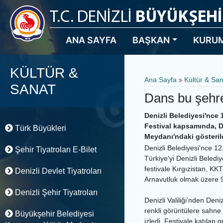
ANA SAYFA
BAŞKAN
KURU
KÜLTÜR &
Ana Sayfa
Kültür & Sa
SANAT
Dans bu şehre
Denizli Belediyesi'nce 
Festival kapsamında, De
Türk Büyükleri
Meydanı'ndaki gösterile
Denizli Belediyesi'nce 12
Şehir Tiyatroları E-Bilet
Türkiye'yi Denizli Beled
festivale Kırgızistan, K
Denizli Devlet Tiyatroları
Arnavutluk olmak üzere 9
Denizli Şehir Tiyatroları
Denizli Valiliği’nden Den
renkli görüntülere sahne 
Büyükşehir Belediyesi
izledi. Festivale katılan