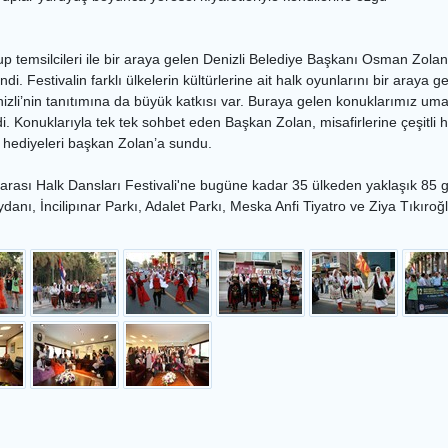
p temsilcileri ile bir araya gelen Denizli Belediye Başkanı Osman Zolan, f
. Festivalin farklı ülkelerin kültürlerine ait halk oyunlarını bir araya geti
izli’nin tanıtımına da büyük katkısı var. Buraya gelen konuklarımız um
 Konuklarıyla tek tek sohbet eden Başkan Zolan, misafirlerine çeşitli hed
li hediyeleri başkan Zolan’a sundu.
ararası Halk Dansları Festivali'ne bugüne kadar 35 ülkeden yaklaşık 85 
danı, İncilipınar Parkı, Adalet Parkı, Meska Anfi Tiyatro ve Ziya Tıkıro