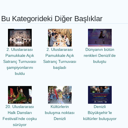
Bu Kategorideki Diğer Başlıklar
2. Uluslararası
2. Uluslararası
Dünyanın bütün
Pamukkale Açık
Pamukkale Açık
renkleri Denizli’de
Satranç Turnuvası
Satranç Turnuvası
buluştu
şampiyonlarını
başladı
buldu
20. Uluslararası
Kültürlerin
Denizli
Halk Dansları
buluşma noktası
Büyükşehir’le
Festivali’nde coşku
Denizli
kültürler buluşuyor
sürüyor