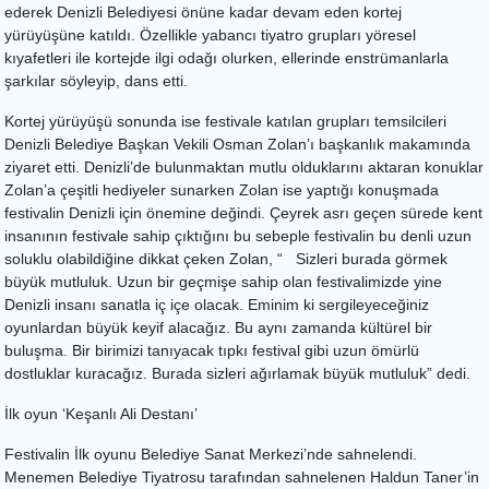
ederek Denizli Belediyesi önüne kadar devam eden kortej
yürüyüşüne katıldı. Özellikle yabancı tiyatro grupları yöresel
kıyafetleri ile kortejde ilgi odağı olurken, ellerinde enstrümanlarla
şarkılar söyleyip, dans etti.
Kortej yürüyüşü sonunda ise festivale katılan grupları temsilcileri
Denizli Belediye Başkan Vekili Osman Zolan’ı başkanlık makamında
ziyaret etti. Denizli’de bulunmaktan mutlu olduklarını aktaran konuklar
Zolan’a çeşitli hediyeler sunarken Zolan ise yaptığı konuşmada
festivalin Denizli için önemine değindi. Çeyrek asrı geçen sürede kent
insanının festivale sahip çıktığını bu sebeple festivalin bu denli uzun
soluklu olabildiğine dikkat çeken Zolan, “ Sizleri burada görmek
büyük mutluluk. Uzun bir geçmişe sahip olan festivalimizde yine
Denizli insanı sanatla iç içe olacak. Eminim ki sergileyeceğiniz
oyunlardan büyük keyif alacağız. Bu aynı zamanda kültürel bir
buluşma. Bir birimizi tanıyacak tıpkı festival gibi uzun ömürlü
dostluklar kuracağız. Burada sizleri ağırlamak büyük mutluluk” dedi.
İlk oyun ‘Keşanlı Ali Destanı’
Festivalin İlk oyunu Belediye Sanat Merkezi’nde sahnelendi.
Menemen Belediye Tiyatrosu tarafından sahnelenen Haldun Taner’in