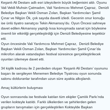
Keşanlı Ali Destanı adlı esri izleyicilerin büyük beğenisini aldı. Oyunu
Vali Vekili Muhsin Çatmadım, Vali Yardımcısı Mehmet Çapraz, Denizli
Belediye Başkan Vekili Osman Zolan, Başkan Yardımcıları Şamil
Çınar ve Nilgün Ök, çok sayıda davetli izledi. Gecenin onur konuğu
ise ünlü tiyatro sanatçısı Tekin Akmansoy’du. Oyun Öncesi sahneye
davet edilen Akmansoy yaptığı kısa konuşmada sanat için böylesine
önemli bir etkinliği gerçekleştirdiği için Denizli Belediyesine teşekkür
etti.
Oyun öncesinde Vali Yardımcısı Mehmet Çapraz, Denizli Belediye
Başkan Vekili Osman Zolan, Başkan Yardımcıları Şamil Çınar’da
mikrofon alarak vatandaşları festival süresince gerçekleştirilecek
oyunları izlemeye davet etti.
34 kişilik kadrosu ile 2 perdeden oluşan ‘Keşanlı Ali Destanı’ oyununu
başarı ile sergileyen Menemen Belediye Tiyatrosu oyun sonunda
salonu dolduranlar tarafından uzun süre ayakta alkışlandı.
Amaç kültürlerin buluşması
Oyun sonrasında ise festivale katılan tüm ekipler Çamlık Parkı’nda
verilen kokteyle katıldı. Farklı ülkelerden ve şehirlerden gelen
grupların tanışmaları için gerçekleştirilen Kokteylde Başkan