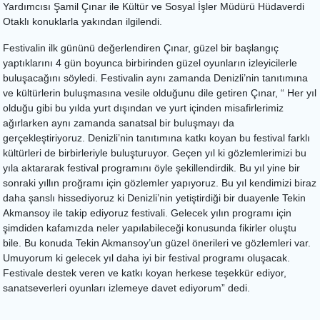
Yardımcısı Şamil Çınar ile Kültür ve Sosyal İşler Müdürü Hüdaverdi
Otaklı konuklarla yakından ilgilendi.
Festivalin ilk gününü değerlendiren Çınar, güzel bir başlangıç
yaptıklarını 4 gün boyunca birbirinden güzel oyunların izleyicilerle
buluşacağını söyledi. Festivalin aynı zamanda Denizli’nin tanıtımına
ve kültürlerin buluşmasına vesile olduğunu dile getiren Çınar, “ Her yıl
olduğu gibi bu yılda yurt dışından ve yurt içinden misafirlerimiz
ağırlarken aynı zamanda sanatsal bir buluşmayı da
gerçekleştiriyoruz. Denizli’nin tanıtımına katkı koyan bu festival farklı
kültürleri de birbirleriyle buluşturuyor. Geçen yıl ki gözlemlerimizi bu
yıla aktararak festival programını öyle şekillendirdik. Bu yıl yine bir
sonraki yıllın proğramı için gözlemler yapıyoruz. Bu yıl kendimizi biraz
daha şanslı hissediyoruz ki Denizli’nin yetiştirdiği bir duayenle Tekin
Akmansoy ile takip ediyoruz festivali. Gelecek yılın programı için
şimdiden kafamızda neler yapılabileceği konusunda fikirler oluştu
bile. Bu konuda Tekin Akmansoy’un güzel önerileri ve gözlemleri var.
Umuyorum ki gelecek yıl daha iyi bir festival programı oluşacak.
Festivale destek veren ve katkı koyan herkese teşekkür ediyor,
sanatseverleri oyunları izlemeye davet ediyorum” dedi.