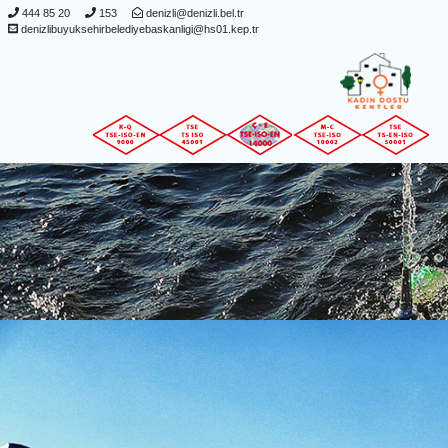
444 85 20
153
denizli@denizli.bel.tr
denizlibuyuksehirbelediyebaskanligi@hs01.kep.tr