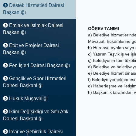
Destek Hizmetleri Dairesi
Başkanlığı
Emlak ve İstimlak Dairesi
GÖREV TANIMI
Başkanlığı
a) Belediye hizmetlerinde 
Mevzuatı hükümlerine gö
Etüt ve Projeler Dairesi
b) Hurdaya ayrılan veya
Başkanlığı
c) Yatırım Teşvik iş ve işl
ç) Belediyenin tüm tüket
Fen İşleri Dairesi Başkanlığı
d) Belediye ve belediyeye 
e) Belediye hizmet binası 
Gençlik ve Spor Hizmetleri
f) Belediye yemekhanesi il
Dairesi Başkanlığı
g) Haberleşme ve iletişi
h) Başkanlık tarafından v
Hukuk Müşavirliği
İklim Değişikliği ve Sıfır Atık
Dairesi Başkanlığı
İmar ve Şehircilik Dairesi