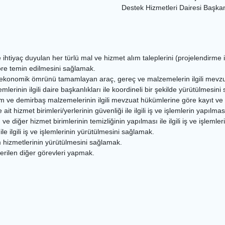
Destek Hizmetleri Dairesi Başka
ihtiyaç duyulan her türlü mal ve hizmet alım taleplerini (projelendirme il
re temin edilmesini sağlamak.
 ekonomik ömrünü tamamlayan araç, gereç ve malzemelerin ilgili mevzu
emlerinin ilgili daire başkanlıkları ile koordineli bir şekilde yürütülmesin
im ve demirbaş malzemelerinin ilgili mevzuat hükümlerine göre kayıt ve 
ait hizmet birimleri/yerlerinin güvenliği ile ilgili iş ve işlemlerin yapılm
ve diğer hizmet birimlerinin temizliğinin yapılması ile ilgili iş ve işleml
e ilgili iş ve işlemlerinin yürütülmesini sağlamak.
m hizmetlerinin yürütülmesini sağlamak.
erilen diğer görevleri yapmak.