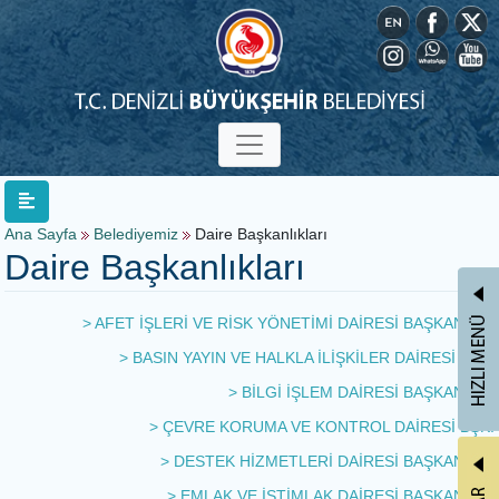
Ana Sayfa
Belediyemiz
Daire Başkanlıkları
Daire Başkanlıkları
> AFET İŞLERİ VE RİSK YÖNETİMİ DAİRESİ BAŞKANLIĞI
> BASIN YAYIN VE HALKLA İLİŞKİLER DAİRESİ BŞK.
> BİLGİ İŞLEM DAİRESİ BAŞKANLIĞI
> ÇEVRE KORUMA VE KONTROL DAİRESİ BŞK.
> DESTEK HİZMETLERİ DAİRESİ BAŞKANLIĞI
> EMLAK VE İSTİMLAK DAİRESİ BAŞKANLIĞI